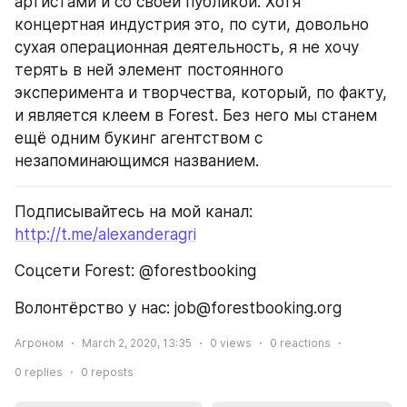
артистами и со своей публикой. Хотя 
концертная индустрия это, по сути, довольно 
сухая операционная деятельность, я не хочу 
терять в ней элемент постоянного 
эксперимента и творчества, который, по факту, 
и является клеем в Forest. Без него мы станем 
ещё одним букинг агентством с 
незапоминающимся названием.
Подписывайтесь на мой канал: 
http://t.me/alexanderagri
Соцсети Forest: @forestbooking
Волонтёрство у нас: job@forestbooking.org
Агроном
March 2, 2020, 13:35
0
views
0
reactions
0
replies
0
reposts