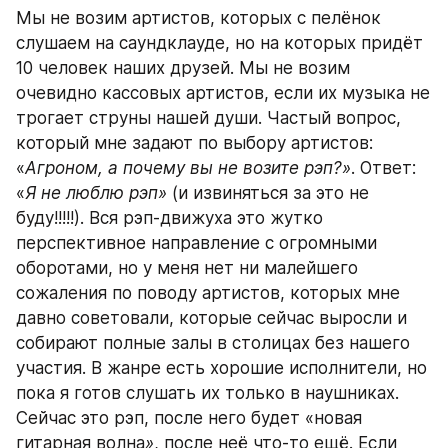
Мы не возим артистов, которых с пелёнок 
слушаем на саундклауде, но на которых придёт 
10 человек наших друзей. Мы не возим 
очевидно кассовых артистов, если их музыка не 
трогает струны нашей души. Частый вопрос, 
который мне задают по выбору артистов: 
«
Агроном, а почему вы не возите рэп?»
. Ответ: 
«
Я не люблю рэп»
 (и извиняться за это не 
буду!!!!!). Вся рэп-движуха это жутко 
перспективное направление с огромными 
оборотами, но у меня нет ни малейшего 
сожаления по поводу артистов, которых мне 
давно советовали, которые сейчас выросли и 
собирают полные залы в столицах без нашего 
участия. В жанре есть хорошие исполнители, но 
пока я готов слушать их только в наушниках. 
Сейчас это рэп, после него будет «новая 
гитарная волна
»
, после неё что-то ещё. Если 