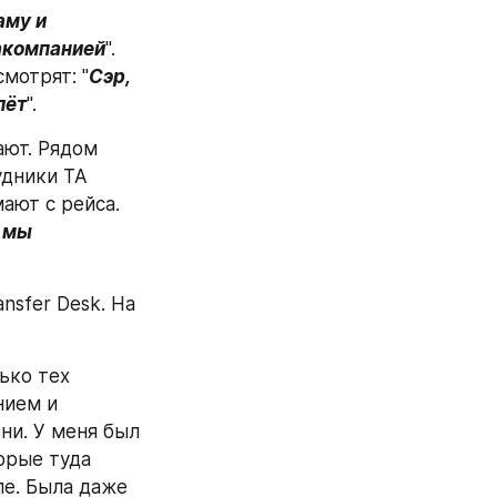
му и 
акомпанией
". 
мотрят: "
Сэр, 
лёт
". 
ют. Рядом 
дники ТА 
ют с рейса. 
 мы 
sfer Desk. На 
ько тех 
ием и 
и. У меня был 
орые туда 
е. Была даже 