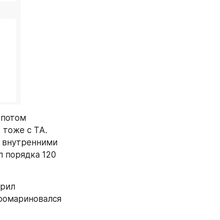
потом 
тоже с TА. 
 внутренними 
 порядка 120 
рил 
ромариновался 