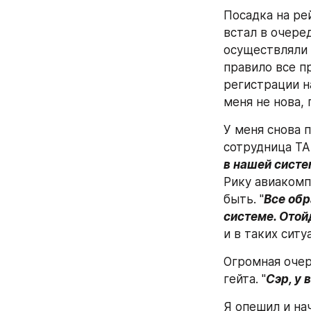
Посадка на рей
встал в очере
осуществляли 
правило все п
регистрации на
меня не нова,
У меня снова п
сотрудница ТА 
в нашей систе
Рику авиакомпа
быть. "
Все обр
системе. Отой
и в таких сит
Огромная очер
гейта. "
Сэр, у 
Я опешил и нач