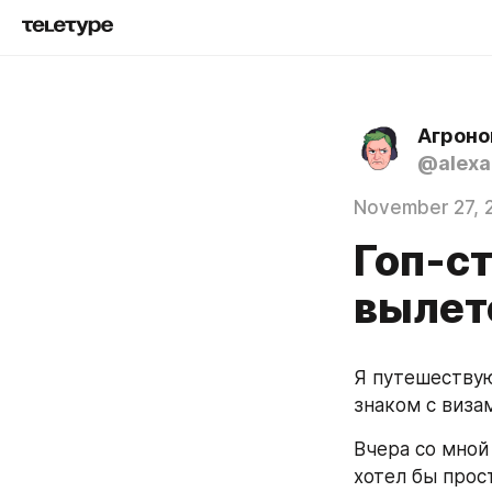
Агрон
@alexa
November 27, 
Гоп-ст
вылет
Я путешествую
знаком с виза
Вчера со мной
хотел бы прос