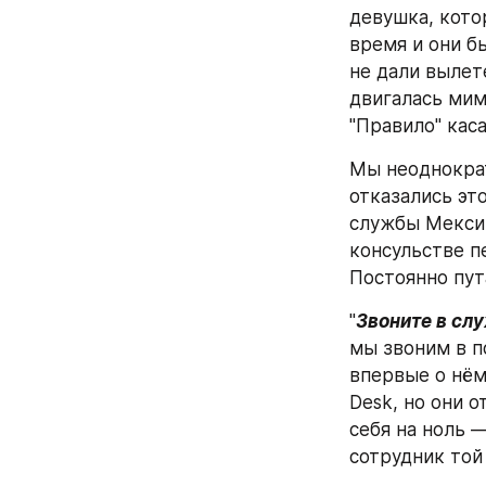
девушка, котор
время и они б
не дали вылет
двигалась мимо
"Правило" кас
Мы неоднократ
отказались эт
службы Мексик
консульстве п
Постоянно пут
"
Звоните в сл
мы звоним в п
впервые о нём
Desk, но они 
себя на ноль —
сотрудник той