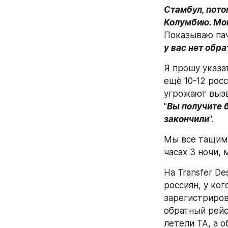
Стамбул, потом
Колумбию. Мой
Показываю пач
у вас нет обр
Я прошу указа
ещё 10-12 рос
угрожают вызв
"
Вы получите б
закончили
".
Мы все тащимся
часах 3 ночи, 
На Transfer De
россиян, у ко
зарегистриров
обратный рейс 
летели ТА, а о