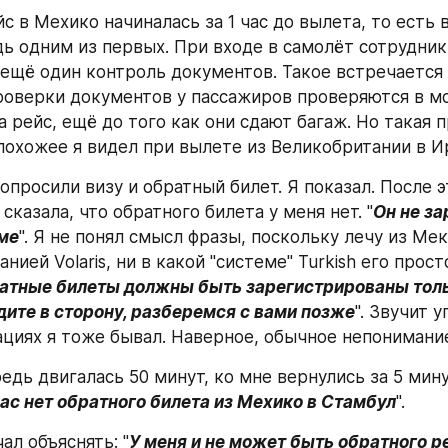
с в Мехико начиналась за 1 час до вылета, то есть в 
дь одним из первых. При входе в самолёт сотрудники
ещё один контроль документов. Такое встречается н
роверки документов у пассажиров проверяются в мо
 рейс, ещё до того как они сдают багаж. Но такая п
 похожее я видел при вылете из Великобритании в 
опросили визу и обратный билет. Я показал. После эт
сказала, что обратного билета у меня нет. "
Он не за
ме
". Я не понял смысл фразы, поскольку лечу из Мек
нией Volaris, ни в какой "системе" Turkish его прост
атные билеты должны быть зарегистрированы толь
дите в сторону, разберемся с вами позже
". Звучит 
уациях я тоже бывал. Наверное, обычное непонимани
едь двигалась 50 минут, ко мне вернулись за 5 мину
вас нет обратного билета из Мехико в Стамбул
". 
ал объяснять: "
У меня и не может быть обратного ре