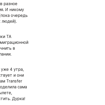
в разное 
я. И никому 
пока очередь 
 людей). 
ки ТА 
ммиграционной 
нить в 
ании. 
 уже 4 утра, 
твует и они 
м Transfer 
оделила сама 
лете, 
тить. Дурка!