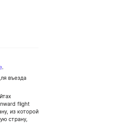
е
.
ля въезда 
тах 
ard flight 
ну, из которой 
ю страну, 