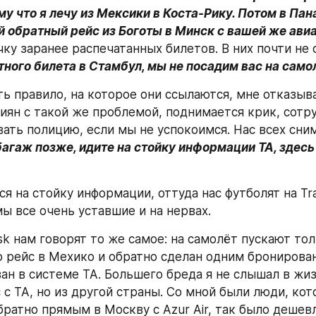
у что я лечу из Мексики в Коста-Рику. Потом в Пана
 обратный рейс из Боготы в Минск с вашей же ави
ку заранее распечатанных билетов. В них почти не с
атного билета в Стамбул, мы не посадим вас на само
ть правило, на которое они ссылаются, мне отказыва
сиян с такой же проблемой, поднимается крик, сотру
ать полицию, если мы не успокоимся. Нас всех снима
агаж позже, идите на стойку информации TA, здесь
 на стойку информации, оттуда нас футболят на Tran
мы все очень уставшие и на нервах.
sk нам говорят то же самое: на самолёт пускают тол
го рейс в Мехико и обратно сделан одним бронирован
ан в системе ТА. Большего бреда я не слышал в жизн
с ТА, но из другой страны. Со мной были люди, кот
братно прямым в Москву с Azur Air, так было дешевл