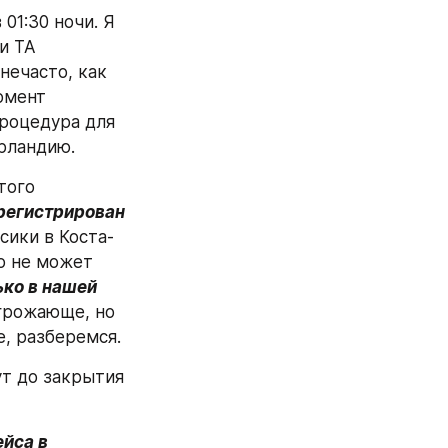
01:30 ночи. Я 
 ТА 
ечасто, как 
мент 
роцедура для 
Ирландию.
ого 
регистрирован 
сики в Коста-
о не может 
ко в нашей 
угрожающе, но 
е, разберемся.
т до закрытия 
йса в 