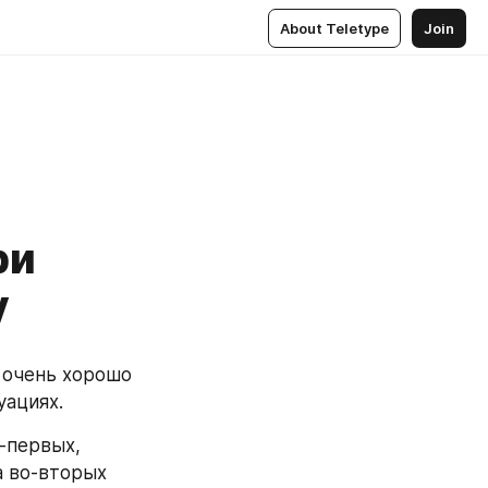
About Teletype
Join
ри
у
 очень хорошо 
уациях.
первых, 
 во-вторых 