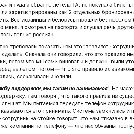
ая и туда и обратно летела ТА, но покупала билеты 
ыли зарегистрированы как 2 отдельных бронировани
еть. Все украинцы и белорусы прошли без проблем (
 меня, я смотрел на паспорта и слушал речь других
алось только россиян.
но требовали показать нам это "правило". Сотрудни
о сделать. Сначала они говорили, что это правило и
и, потом что мы сами виноваты и должны были уточ
еред вылетом, потом — что это правило их авиакомп
ались, соскакивали и юлили. 
ужбу поддержки, мы таким не занимаемся
". На часах
оддержку, там говорят, что такого правила не сущес
 слышат. Мы пытаемся передать телефон сотрудника
отказываются его принимать. Система замкнулась и п
 сотрудник на стойке говорит, что нам отказано в вы
 же компании по телефону — что нас обязаны пропус