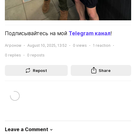
Подписывайтесь на мой 
Telegram канал
!
Агроном
August 10, 2025, 13:52
0
views
1
reaction
0
replies
0
reposts
Repost
Share
Leave a Comment