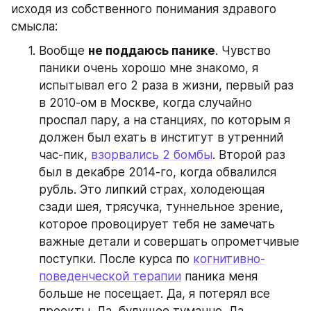
исходя из собственного понимания здравого 
смысла:
Вообще 
не поддаюсь панике
. Чувство 
паники очень хорошо мне знакомо, я 
испытывал его 2 раза в жизни, первый раз 
в 2010-ом в Москве, когда случайно 
проспал пару, а на станциях, по которым я 
должен был ехать в институт в утренний 
час-пик, 
взорвались 2 бомбы
. Второй раз 
был в декабре 2014-го, когда обвалился 
рубль. Это липкий страх, холодеющая 
сзади шея, трясучка, туннельное зрение, 
которое провоцирует тебя не замечать 
важные детали и совершать опрометчивые 
поступки. После курса по 
когнитивно-
поведенческой терапии
 паника меня 
больше не посещает. Да, я потерял все 
проекты. Да, будущее туманно. Да, 