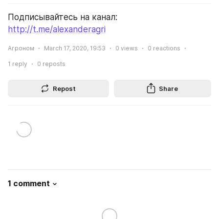
Подписывайтесь на канал: 
http://t.me/alexanderagri
Агроном
March 17, 2020, 19:53
0
views
0
reactions
1
reply
0
reposts
Repost
Share
1 comment